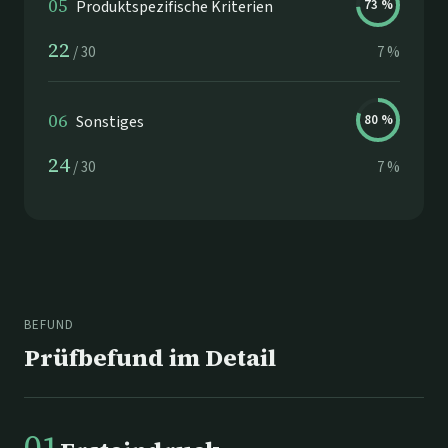
05
Produktspezifische Kriterien
73
%
22
/
30
7
%
06
Sonstiges
80
%
24
/
30
7
%
BEFUND
Prüfbefund im Detail
01