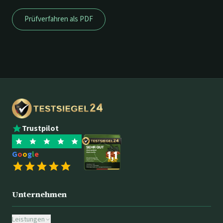
Prüfverfahren als PDF
Trustpilot
G
o
o
g
l
e
Unternehmen
Leistungen