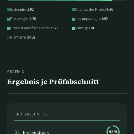
Ersteindruck
92
Qualität des Produkts
92
Preisvergleich
80
Leistungsvergleich
92
Produktspezifische Kriterien
22
Sonstiges
24
Nicht erreicht
58
GRAFIK 3
Ergebnis je Prüfabschnitt
PRÜFABSCHNITTE
01
Ersteindruck
92
%