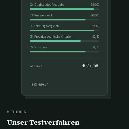
02
Qualität des Produkts
92
/
100
03
Preisvergleich
80
/
100
04
Leistungsvergleich
92
/
100
05
Produktspezifische Kriterien
22
/
30
06
Sonstiges
24
/
30
402
/
460
GESAMT
Testsiegel24
METHODIK
Unser Testverfahren