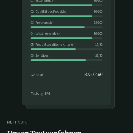
01
Ersteindruck
86
/
100
02
Qualität des Produkts
86
/
100
03
Preisvergleich
75
/
100
04
Leistungsvergleich
86
/
100
05
Produktspezifische Kriterien
19
/
30
06
Sonstiges
23
/
30
375
/
460
GESAMT
Testsiegel24
METHODIK
Unser Testverfahren