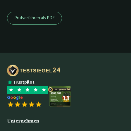
Prüfverfahren als PDF
Trustpilot
G
o
o
g
l
e
Unternehmen