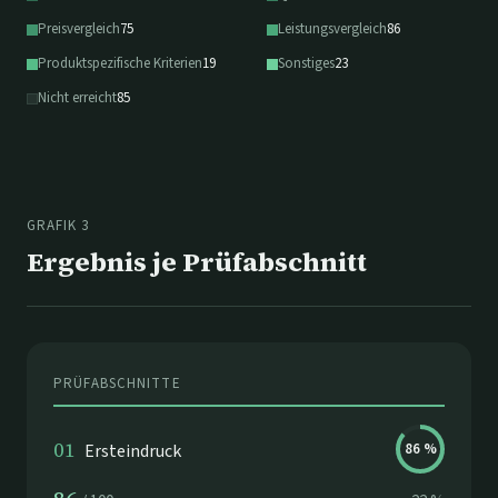
Preisvergleich
75
Leistungsvergleich
86
Produktspezifische Kriterien
19
Sonstiges
23
Nicht erreicht
85
GRAFIK 3
Ergebnis je Prüfabschnitt
PRÜFABSCHNITTE
01
Ersteindruck
86
%