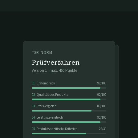
TSR-NORM
Prüfverfahren
Version
1
· max.
460
Punkte
01
Ersteindruck
92
/
100
02
Qualität des Produkts
92
/
100
03
Preisvergleich
80
/
100
04
Leistungsvergleich
92
/
100
05
Produktspezifische Kriterien
22
/
30