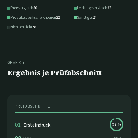
Preisvergleich
80
Leistungsvergleich
92
Produktspezifische Kriterien
22
Sonstiges
24
Nicht erreicht
58
GRAFIK 3
Ergebnis je Prüfabschnitt
PRÜFABSCHNITTE
01
Ersteindruck
92
%