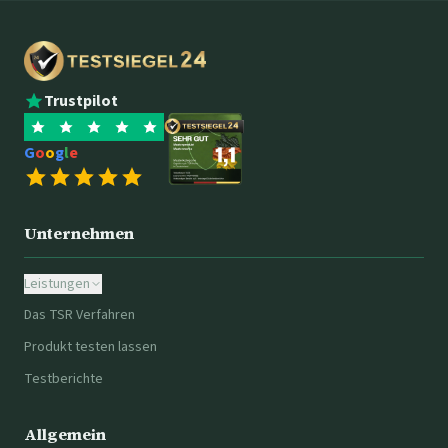
Trustpilot
G
o
o
g
l
e
Unternehmen
Leistungen
Das TSR Verfahren
Produkt testen lassen
Testberichte
Allgemein