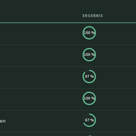
ERGEBNIS
100
%
100
%
87
%
100
%
67
%
ien