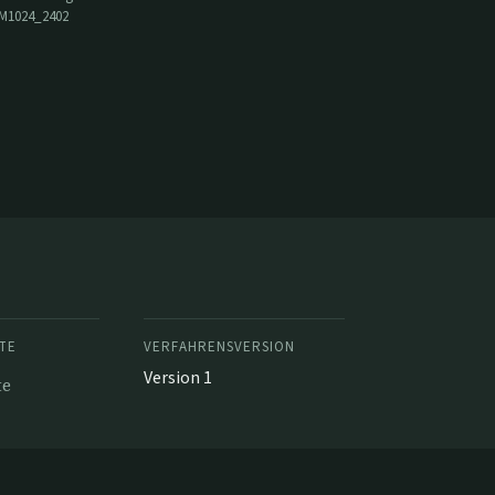
M1024_2402
TE
VERFAHRENSVERSION
Version 1
te