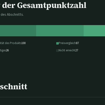
der Gesamtpunktzahl
 des Abschnitts.
ität des Produkts
100
Preisvergleich
87
tiges
26
Nicht erreicht
27
schnitt