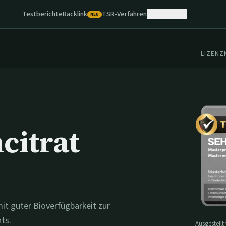
Testberichte
Backlink
TSR-Verfahren
Leistungen
NEU
LIZEN
citrat
t guter Bioverfügbarkeit zur
ts.
Ausgestellt