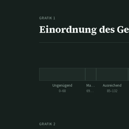
GRAFIK 1
Einordnung des G
Ungenügend
Mangelhaft
Ausreichend
0
–
68
69
–
84
85
–
132
GRAFIK 2