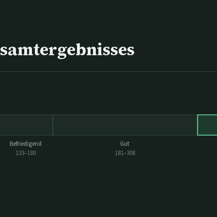
esamtergebnisses
Befriedigend
Gut
133
–
180
181
–
308