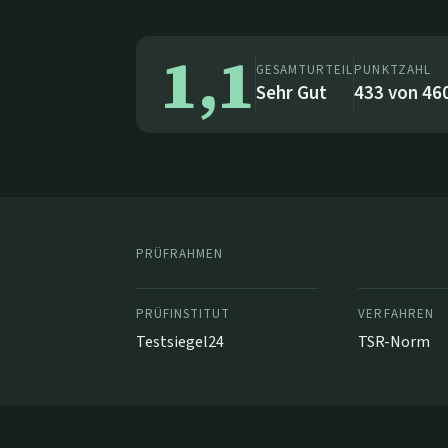
1,1
GESAMTURTEIL
PUNKTZAHL
Sehr Gut
433
von
46
PRÜFRAHMEN
PRÜFINSTITUT
VERFAHREN
Testsiegel24
TSR-Norm