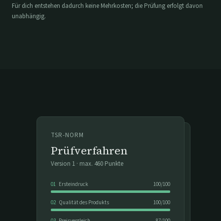
Für dich entstehen dadurch keine Mehrkosten; die Prüfung erfolgt davon
unabhängig.
TSR-NORM
Prüfverfahren
Version
1
· max.
460
Punkte
01
Ersteindruck
100
/
100
02
Qualität des Produkts
100
/
100
03
Preisvergleich
87
/
100