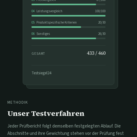
04
Leistungsvergleich
100
/
100
05
Produktspezifische Kriterien
20
/
30
06
Sonstiges
26
/
30
433
/
460
GESAMT
Testsiegel24
METHODIK
Unser Testverfahren
Jeder Prüfbericht folgt demselben festgelegten Ablauf. Die
Abschnitte und ihre Gewichtung stehen vor der Prüfung fest