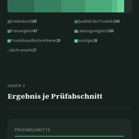
Ersteindruck
100
Qualität des Produkts
100
Preisvergleich
87
Leistungsvergleich
100
Produktspezifische Kriterien
20
Sonstiges
26
Nicht erreicht
27
GRAFIK 3
Ergebnis je Prüfabschnitt
PRÜFABSCHNITTE