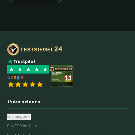
Trustpilot
G
o
o
g
l
e
Unternehmen
Leistungen
Das TSR Verfahren