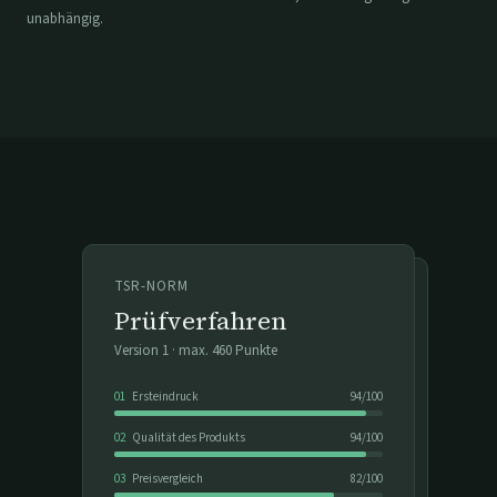
unabhängig.
TSR-NORM
Prüfverfahren
Version
1
· max.
460
Punkte
01
Ersteindruck
94
/
100
02
Qualität des Produkts
94
/
100
03
Preisvergleich
82
/
100