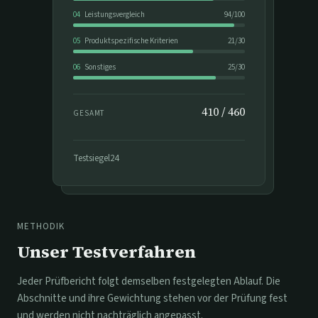
04
Leistungsvergleich
94
/
100
05
Produktspezifische Kriterien
21
/
30
06
Sonstiges
25
/
30
410
/
460
GESAMT
Testsiegel24
METHODIK
Unser Testverfahren
Jeder Prüfbericht folgt demselben festgelegten Ablauf. Die
Abschnitte und ihre Gewichtung stehen vor der Prüfung fest
und werden nicht nachträglich angepasst.