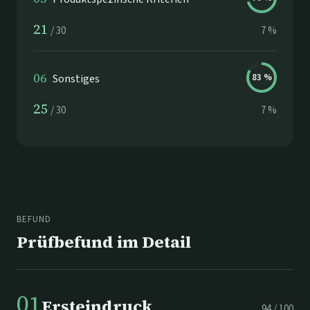
21
/
30
7
%
06
Sonstiges
83
%
25
/
30
7
%
BEFUND
Prüfbefund im Detail
01
Ersteindruck
94
/
100