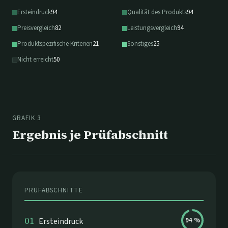
Ersteindruck
94
Qualität des Produkts
94
Preisvergleich
82
Leistungsvergleich
94
Produktspezifische Kriterien
21
Sonstiges
25
Nicht erreicht
50
GRAFIK 3
Ergebnis je Prüfabschnitt
PRÜFABSCHNITTE
01
Ersteindruck
94
%