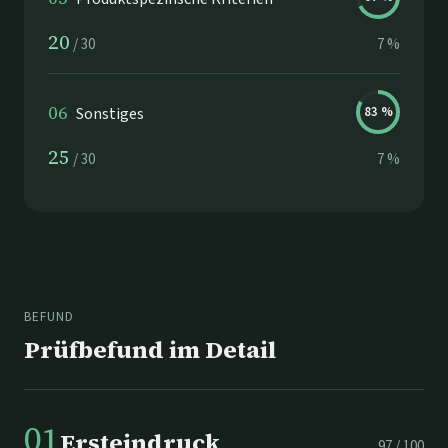
20
/
30
7
%
06
Sonstiges
83
%
25
/
30
7
%
BEFUND
Prüfbefund im Detail
01
Ersteindruck
97
/
100