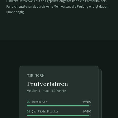
Hinweis: Der Verweis auf das geprüfte Angebot kann ein Partnerlink sein.
Für dich entstehen dadurch keine Mehrkosten; die Prüfung erfolgt davon
unabhängig.
TSR-NORM
Prüfverfahren
Version
1
· max.
460
Punkte
01
Ersteindruck
97
/
100
02
Qualität des Produkts
97
/
100