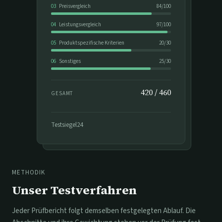
03
Preisvergleich
84
/
100
04
Leistungsvergleich
97
/
100
05
Produktspezifische Kriterien
20
/
30
06
Sonstiges
25
/
30
420
/
460
GESAMT
Testsiegel24
METHODIK
Unser Testverfahren
Jeder Prüfbericht folgt demselben festgelegten Ablauf. Die