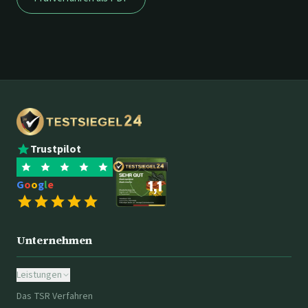
Trustpilot
G
o
o
g
l
e
Unternehmen
Leistungen
Das TSR Verfahren