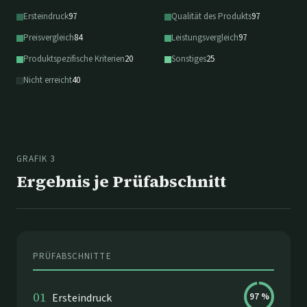
Ersteindruck
97
Qualität des Produkts
97
Preisvergleich
84
Leistungsvergleich
97
Produktspezifische Kriterien
20
Sonstiges
25
Nicht erreicht
40
GRAFIK 3
Ergebnis je Prüfabschnitt
PRÜFABSCHNITTE
01
Ersteindruck
97
%