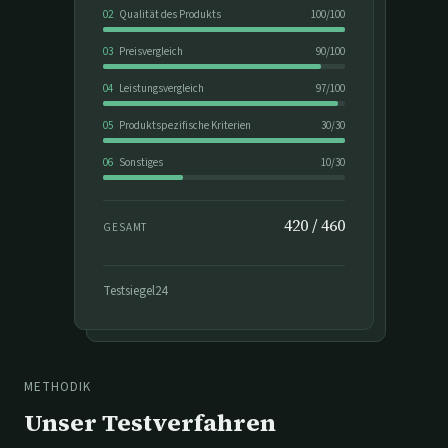
02
Qualität des Produkts
100
/
100
03
Preisvergleich
90
/
100
04
Leistungsvergleich
97
/
100
05
Produktspezifische Kriterien
30
/
30
06
Sonstiges
10
/
30
420
/
460
GESAMT
Testsiegel24
METHODIK
Unser Testverfahren