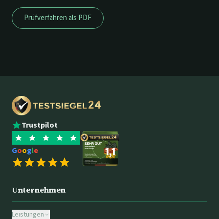
Prüfverfahren als PDF
Trustpilot
G
o
o
g
l
e
Unternehmen
Leistungen