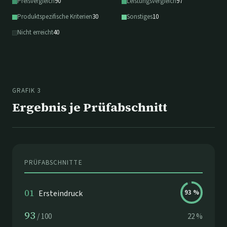
Preisvergleich
90
Leistungsvergleich
97
Produktspezifische Kriterien
30
Sonstiges
10
Nicht erreicht
40
GRAFIK 3
Ergebnis je Prüfabschnitt
PRÜFABSCHNITTE
01
Ersteindruck
93
%
93
/
100
22
%