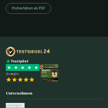
Prüfverfahren als PDF
Trustpilot
G
o
o
g
l
e
Unternehmen
Leistungen