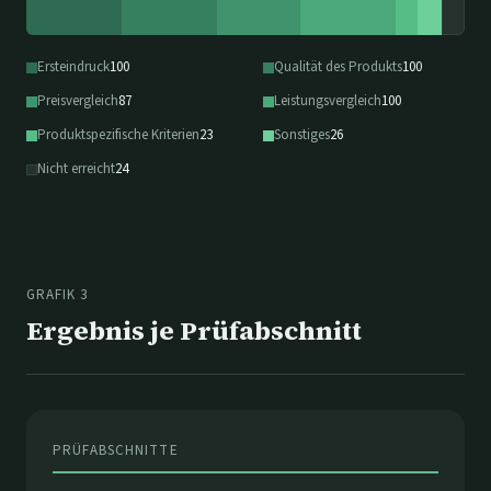
Ersteindruck
100
Qualität des Produkts
100
Preisvergleich
87
Leistungsvergleich
100
Produktspezifische Kriterien
23
Sonstiges
26
Nicht erreicht
24
GRAFIK 3
Ergebnis je Prüfabschnitt
PRÜFABSCHNITTE