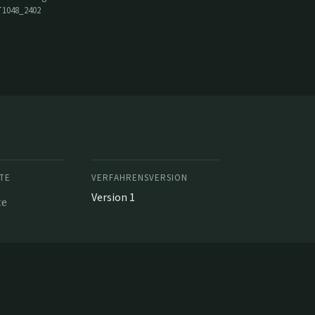
T1048_2402
TE
VERFAHRENSVERSION
Version 1
te