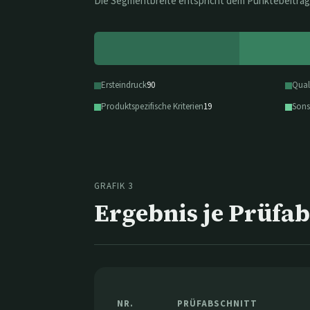
Die Segmentbreite entspricht dem Punktebeitrag
Ersteindruck
90
Qual
Produktspezifische Kriterien
19
Sons
GRAFIK 3
Ergebnis je Prüfab
NR.
PRÜFABSCHNITT