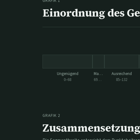
GRAFIK 1
Einordnung des G
Ungenügend
Mangelhaft
Ausreichend
0
–
68
69
–
84
85
–
132
GRAFIK 2
Zusammensetzung 