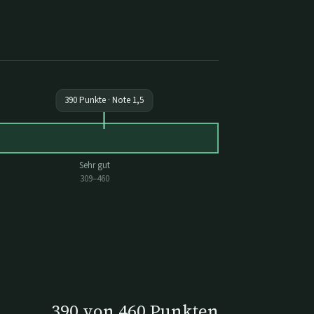
390
Punkte · Note
1,5
Sehr gut
309
–
460
390
von
460
Punkten