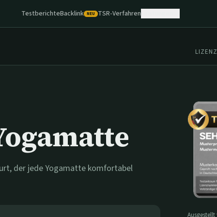
Testberichte
Backlink
TSR-Verfahren
Leistungen
NEU
LIZEN
Yogamatte
gurt, der jede Yogamatte komfortabel
Ausgestellt