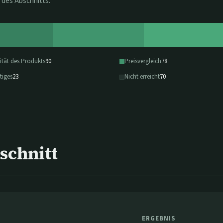
 des Abschnitts.
ität des Produkts
90
Preisvergleich
78
tiges
23
Nicht erreicht
70
schnitt
ERGEBNIS