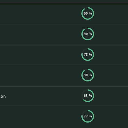
90
%
90
%
78
%
90
%
63
%
ien
77
%