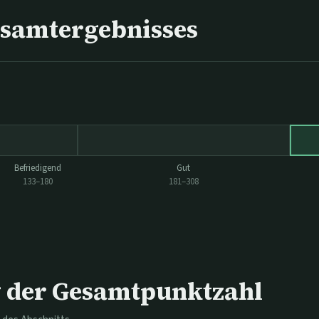
esamtergebnisses
Befriedigend
Gut
133
–
180
181
–
308
der Gesamtpunktzahl