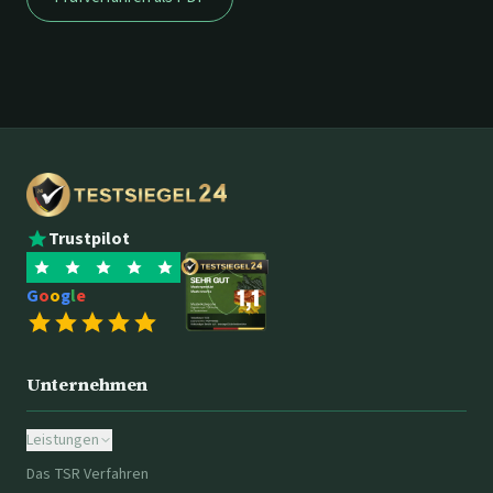
Trustpilot
G
o
o
g
l
e
Unternehmen
Leistungen
Das TSR Verfahren