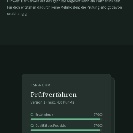
Hinweis: Der Verweis auf das geprüfte Angebot kann ein Partnerlink sein.
Für dich entstehen dadurch keine Mehrkosten; die Prüfung erfolgt davon
unabhängig.
TSR-NORM
Prüfverfahren
Version
1
· max.
460
Punkte
01
Ersteindruck
97
/
100
02
Qualität des Produkts
97
/
100