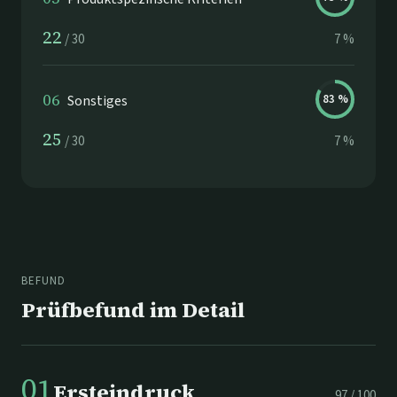
22
/
30
7
%
06
Sonstiges
83
%
25
/
30
7
%
BEFUND
Prüfbefund im Detail
01
Ersteindruck
97
/
100