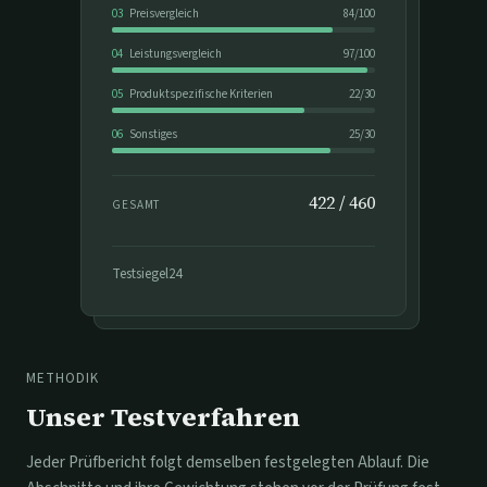
03
Preisvergleich
84
/
100
04
Leistungsvergleich
97
/
100
05
Produktspezifische Kriterien
22
/
30
06
Sonstiges
25
/
30
422
/
460
GESAMT
Testsiegel24
METHODIK
Unser Testverfahren
Jeder Prüfbericht folgt demselben festgelegten Ablauf. Die