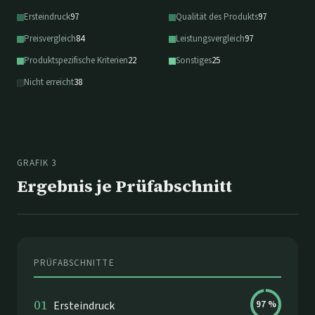
Ersteindruck
97
Qualität des Produkts
97
Preisvergleich
84
Leistungsvergleich
97
Produktspezifische Kriterien
22
Sonstiges
25
Nicht erreicht
38
GRAFIK 3
Ergebnis je Prüfabschnitt
PRÜFABSCHNITTE
01
Ersteindruck
97
%