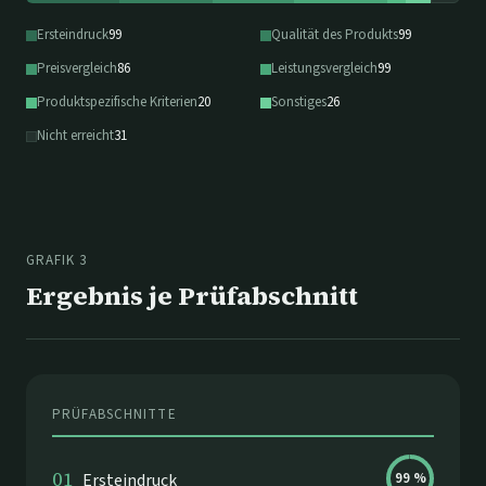
Ersteindruck
99
Qualität des Produkts
99
Preisvergleich
86
Leistungsvergleich
99
Produktspezifische Kriterien
20
Sonstiges
26
Nicht erreicht
31
GRAFIK 3
Ergebnis je Prüfabschnitt
PRÜFABSCHNITTE
01
Ersteindruck
99
%