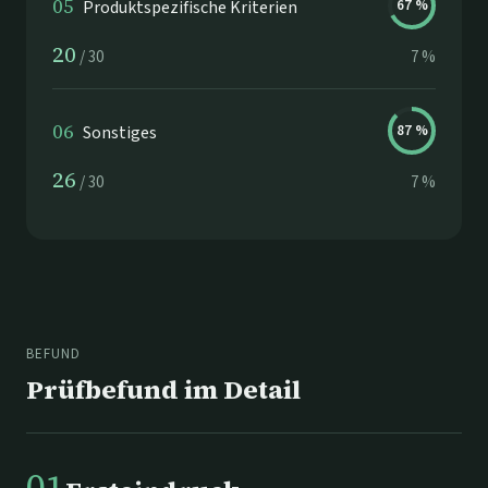
05
Produktspezifische Kriterien
67
%
20
/
30
7
%
06
Sonstiges
87
%
26
/
30
7
%
BEFUND
Prüfbefund im Detail
01