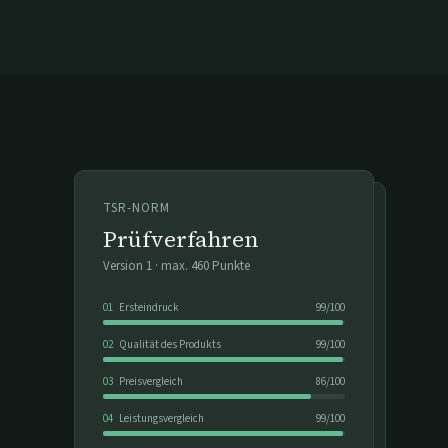
TSR-NORM
Prüfverfahren
Version
1
· max.
460
Punkte
01
Ersteindruck
99
/
100
02
Qualität des Produkts
99
/
100
03
Preisvergleich
86
/
100
04
Leistungsvergleich
99
/
100