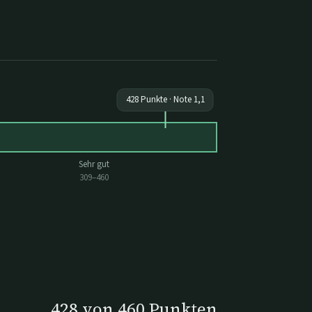
428
Punkte · Note
1,1
Sehr gut
309
–
460
428
von
460
Punkten