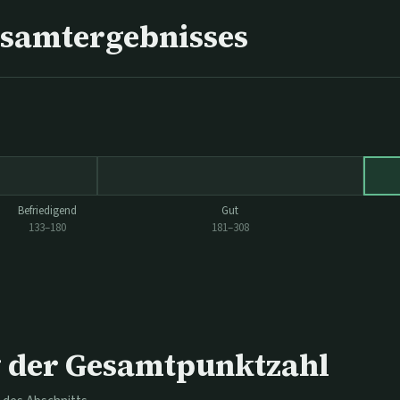
esamtergebnisses
Befriedigend
Gut
133
–
180
181
–
308
der Gesamtpunktzahl