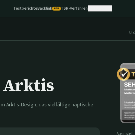
Testberichte
Backlink
TSR-Verfahren
Leistungen
NEU
LI
 Arktis
m Arktis-Design, das vielfältige haptische
Ausgestellt