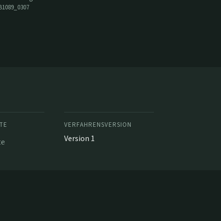
B1089_0307
TE
VERFAHRENSVERSION
Version 1
te