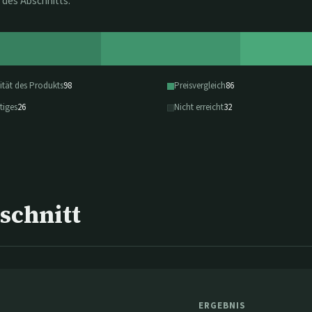
 des Abschnitts.
ität des Produkts
98
Preisvergleich
86
tiges
26
Nicht erreicht
32
schnitt
ERGEBNIS