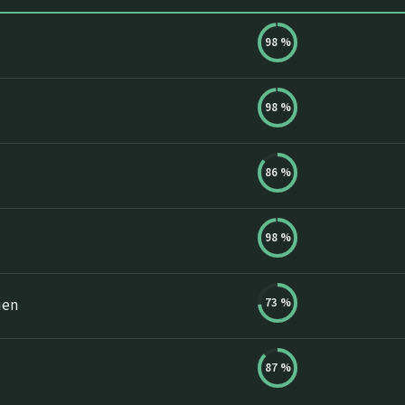
98
%
98
%
86
%
98
%
73
%
ien
87
%