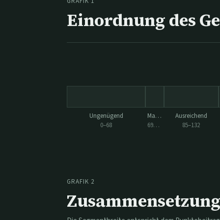
GRAFIK 1
Einordnung des G
Ungenügend
Mangelhaft
Ausreichend
0
–
68
69
–
84
85
–
132
GRAFIK 2
Zusammensetzung 