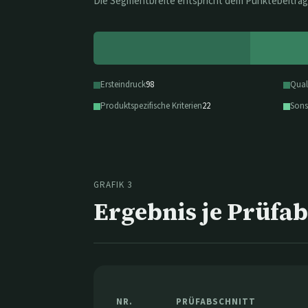
Die Segmentbreite entspricht dem Punktebeitrag
Ersteindruck
98
Qual
Produktspezifische Kriterien
22
Sons
GRAFIK 3
Ergebnis je Prüfab
NR.
PRÜFABSCHNITT