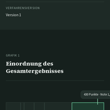
VERFAHRENSVERSION
Version 1
GRAFIK 1
Einordnung des
Gesamtergebnisses
430
Punkte · Note
1