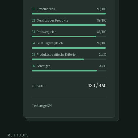
01
Ersteindruck
99
/
100
02
Qualität des Produkts
99
/
100
03
Preisvergleich
86
/
100
04
Leistungsvergleich
99
/
100
05
Produktspezifische Kriterien
21
/
30
06
Sonstiges
26
/
30
430
/
460
GESAMT
Testsiegel24
METHODIK