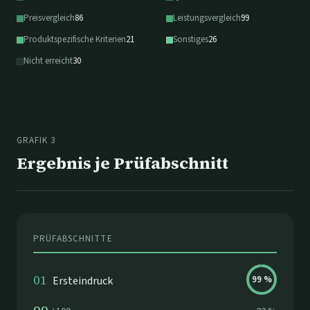
Preisvergleich
86
Leistungsvergleich
99
Produktspezifische Kriterien
21
Sonstiges
26
Nicht erreicht
30
GRAFIK 3
Ergebnis je Prüfabschnitt
PRÜFABSCHNITTE
01
Ersteindruck
99
%