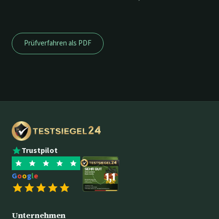
Prüfverfahren als PDF
Trustpilot
G
o
o
g
l
e
Unternehmen